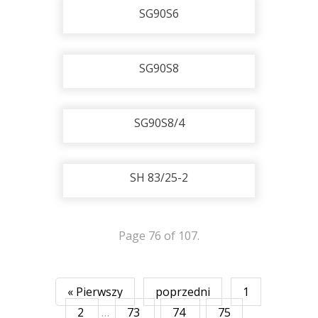
SG90S6
SG90S8
SG90S8/4
SH 83/25-2
Page 76 of 107.
« Pierwszy
poprzedni
1
2
…
73
74
75