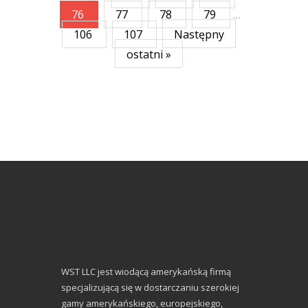
76
77
78
79
…
106
107
Następny
ostatni »
WST LLC jest wiodącą amerykańską firmą
specjalizującą się w dostarczaniu szerokiej
gamy amerykańskiego, europejskiego,