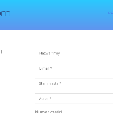
D
l
Numer części