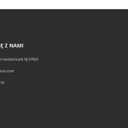
Ę Z NAMI
e Hackensack NJ 07601
hese.com
519