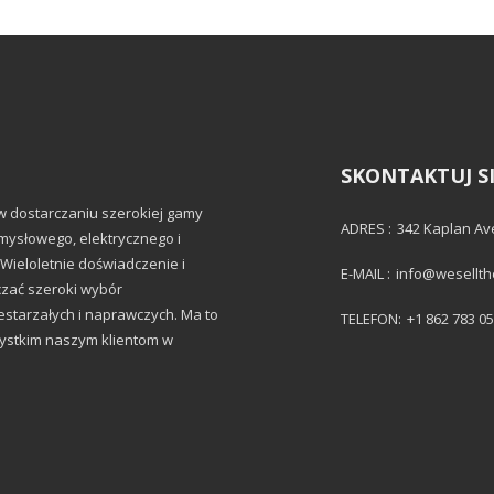
SKONTAKTUJ SI
 w dostarczaniu szerokiej gamy
ADRES :
342 Kaplan Av
mysłowego, elektrycznego i
Wieloletnie doświadczenie i
E-MAIL :
info@wesellt
zać szeroki wybór
starzałych i naprawczych. Ma to
TELEFON:
+1 862 783 0
zystkim naszym klientom w